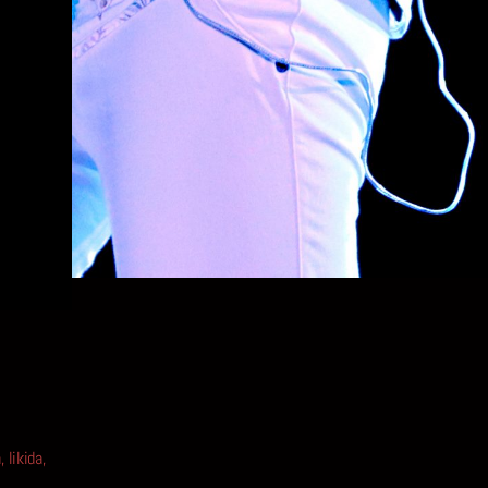
a
,
likida
,