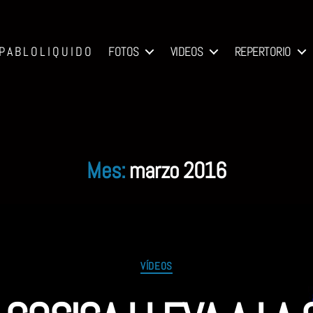
P A B L O L I Q U I D O
FOTOS
VIDEOS
REPERTORIO
Mes:
marzo 2016
Categorías
VÍDEOS