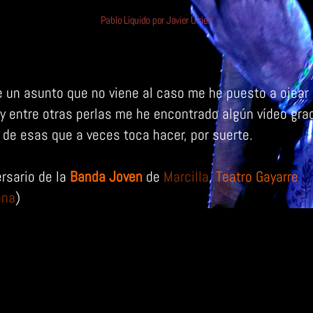
Pablo Líquido por Javier Urries
de un asunto que no viene al caso me he puesto a ojear
, y entre otras perlas me he encontrado algún vídeo gra
 de esas que a veces toca hacer, por suerte.
ersario de la
Banda Joven
de
Marcilla
,
Teatro Gayarre
ona
)