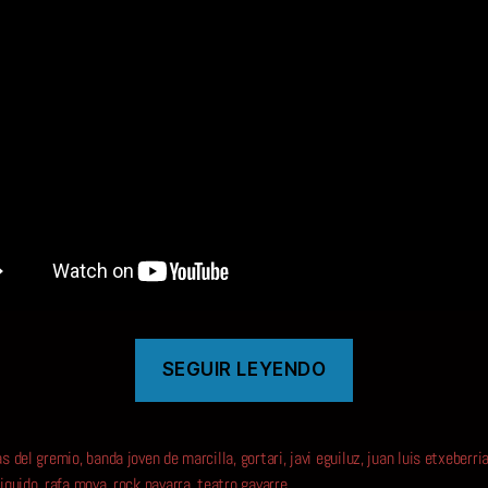
«UNA
SEGUIR LEYENDO
COSICA
LLEVA
A
as del gremio
,
banda joven de marcilla
,
gortari
,
javi eguiluz
,
juan luis etxeberri
liquido
,
rafa moya
,
rock navarra
,
teatro gayarre