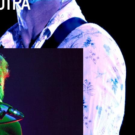
OTRA
n
NA
OSICA
LEVA
A
TRA