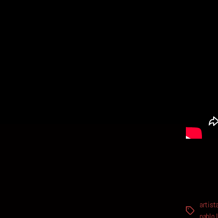
artist
Etiquetas
pablo 