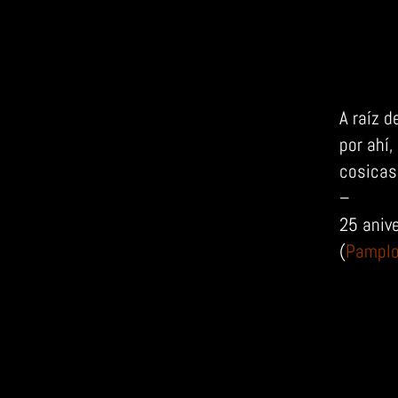
A raíz 
por ahí
cosicas
–
25 aniv
(
Pampl