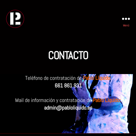
Menú
PABLO
LIQUIDO
CONTACTO
Teléfono de contratación de
Pablo Líquido:
661 861 931
Mail de información y contratación de
Pablo Líquido:
admin@pabloliquido.es