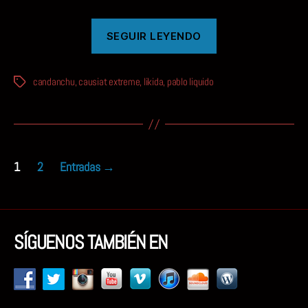
«EL
SEGUIR LEYENDO
INFLUJO
DE
candanchu
,
causiat extreme
,
likida
,
pablo liquido
LAS
Etiquetas
OLAS»
Paginación
1
2
Entradas
→
de
entradas
SÍGUENOS TAMBIÉN EN