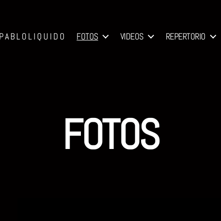
P A B L O L I Q U I D O
FOTOS
VIDEOS
REPERTORIO
FOTOS