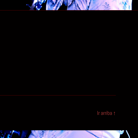
Ir arriba
↑