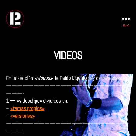
Menú
PABLO
LIQUIDO
VIDEOS
En la sección
«vídeos»
de
Pablo Líquido
hay de tres clases:
——————————————————————
———-
1 — «videoclips»
divididos en:
–
«temas propios»
–
«versiones»
——————————————————————
———-