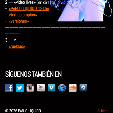
2 — «video lives»
(en directo) divididos en:
–
«PABLO LIQUIDO 1315»
–
«temas propios»
–
«versiones»
——————————————————————
———-
3 —
V
ídeos de diferentes actividades u orígenes
–
«rarezas»
SÍGUENOS TAMBIÉN EN
© 2026
PABLO LIQUIDO
Subir
↑