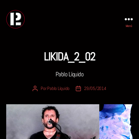
Menú
PABLO
LIQUIDO
LIKIDA_2_02
Pablo Líquido
Por
Pablo Líquido
29/05/2014
Autor
Fecha
de
de
la
la
entrada
entrada