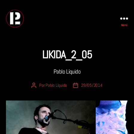
Menú
PABLO
LIQUIDO
LIKIDA_2_05
Pablo Líquido
Por
Pablo Líquido
29/05/2014
Autor
Fecha
de
de
la
la
entrada
entrada