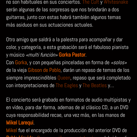
no son habituales en sus conciertos.
The Cult
y
Whitesnake
serán algunas de las sorpresas que nos brindarán a dos
guitarras, junto con estas habrá también algunos temas
más asiduos en sus actuaciones actuales.
Otro amigo que saldrá a la palestra para acompañar y dar
color, y categoría, a esta grabación será el fabuloso pianista
y músico
«multi función»
Gorka Pastor
.
Con
Gorka
, y con pequeñas pinceladas en forma de
«solos»
de la vieja
Gibson de Pablo
, darán un repaso de temas de los
siempre imprescindibles
Queen
, repaso que será completado
con interpretaciones de
The Eagles
y
The Beatles
y…
El concierto será grabado en formatos de audio multipistas y
en vídeo, para dar forma, ademas de al clásico CD, a un DVD
cuya responsabilidad recae, una vez más, en las manos de
Mikel Larequi
.
Mikel
fue el encargado de la producción del anterior DVD de