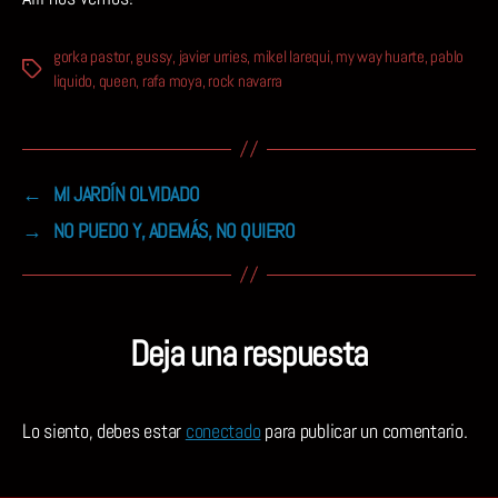
gorka pastor
,
gussy
,
javier urries
,
mikel larequi
,
my way huarte
,
pablo
Etiquetas
liquido
,
queen
,
rafa moya
,
rock navarra
←
MI JARDÍN OLVIDADO
→
NO PUEDO Y, ADEMÁS, NO QUIERO
Deja una respuesta
Lo siento, debes estar
conectado
para publicar un comentario.