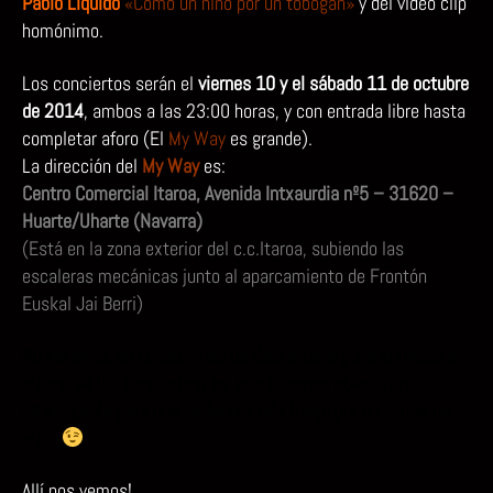
Pablo Líquido
«Como un niño por un tobogán»
y del video clip
homónimo.
Los conciertos serán el
viernes 10 y el sábado 11 de octubre
de 2014
, ambos a las 23:00 horas, y con entrada libre hasta
completar aforo (El
My Way
es grande).
La dirección del
My Way
es:
Centro Comercial Itaroa, Avenida Intxaurdia nº5 – 31620 –
Huarte/Uharte (Navarra)
(Está en la zona exterior del c.c.Itaroa, subiendo las
escaleras mecánicas junto al aparcamiento de Frontón
Euskal Jai Berri)
No estamos en condiciones de descartar alguna sorpresa en
alguno de los conciertos, así que dejamos abierto un
interrogante para que nadie nos riña luego por no avisar de
algo.
Allí nos vemos!