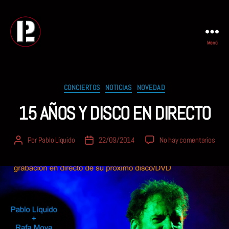
Menú
PABLO
LIQUIDO
Categorías
CONCIERTOS
NOTICIAS
NOVEDAD
15 AÑOS Y DISCO EN DIRECTO
en
Por
Pablo Líquido
22/09/2014
No hay comentarios
Autor
Fecha
15
de
de
AÑO
la
la
Y
entrada
entrada
DISC
EN
DIRE