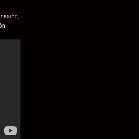
cesión,
ón: