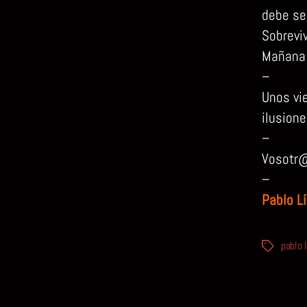
debe se
Sobrevi
Mañana 
–
Unos vie
ilusione
–
Vosotr@
–
Pablo L
pablo 
Etiquetas