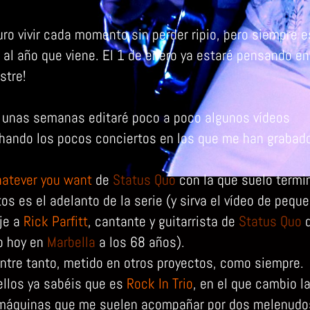
uro vivir cada momento sin perder ripio, pero siempre e
 al año que viene. El 1 de enero ya estaré pensando e
stre!
 unas semanas editaré poco a poco algunos vídeos
hando los pocos conciertos en los que me han grabad
atever you want
de
Status Quo
con la que suelo termi
os es el adelanto de la serie (y sirva el vídeo de pequ
je a
Rick Parfitt
, cantante y guitarrista de
Status Quo
q
do hoy en
Marbella
a los 68 años).
entre tanto, metido en otros proyectos, como siempre.
ellos ya sabéis que es
Rock In Trio
, en el que cambio l
 máquinas que me suelen acompañar por dos melenudo