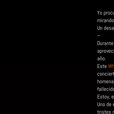
Yo proc
mirando
Un desa
–
Durante
aprovec
año.
Este
Wh
conciert
homena
falleci
Estoy, 
Uno de 
tristes