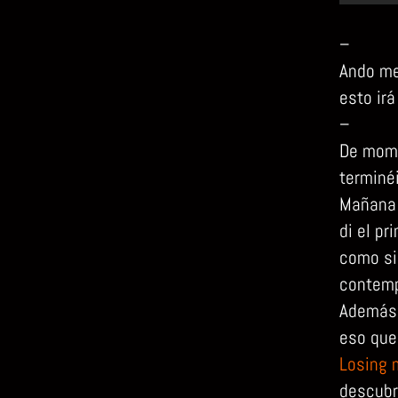
–
Ando me
esto irá
–
De mome
terminéi
Mañana 
di el pr
como si
contemp
Además 
eso que
Losing m
descubr