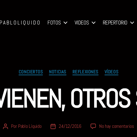
P A B L O L I Q U I D O
FOTOS
VIDEOS
REPERTORIO
Categorías
CONCIERTOS
NOTICIAS
REFLEXIONES
VÍDEOS
VIENEN, OTROS 
e
Por
Pablo Líquido
24/12/2016
No hay comentarios
Autor
Fecha
U
de
de