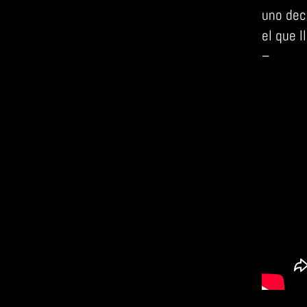
uno dec
el que l
–