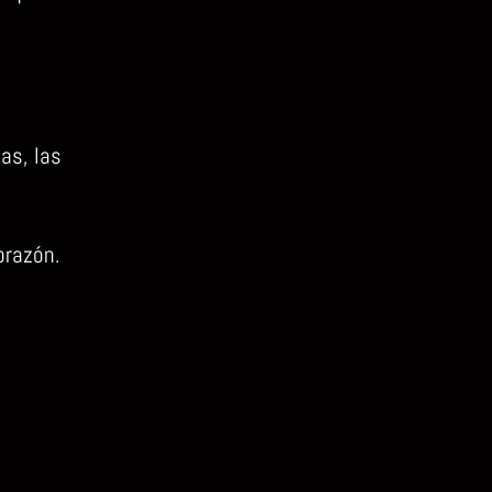
as, las
orazón.