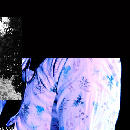
IENEN,
TROS
E
AN
ego cada