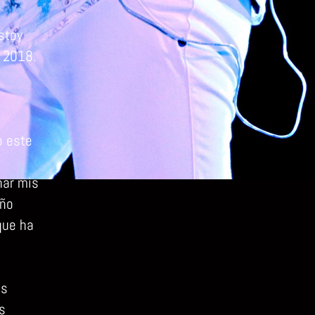
stoy
n 2018.
o este
nar mis
eño
ue ha
as
s