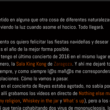
tido en alguna que otra cosa de diferentes naturaleza
 viendo la luz cuando asome el hocico. Todo llegará.
nto os quiero felicitar las fiestas navideñas y desear
s el año de la mejor forma posible.
tengo el último concierto de 2016 en el mismo lugar e
imero, la
Sala King Kong
de
Zaragoza
. Y ahí me dejaré t
empre, y como siempre l@s mañ@s me corresponderá
laciones. Cómo lo vamos a pasar.
en el concierto de Reyes estaba agotado, no sabía por
 allí grabamos los vídeos en directo de
Nothing else m
y religion
,
Whiskey in the jar
y
What´s up
), pero a los
í que tenía cohabitando dos virus de mononucleosis, l