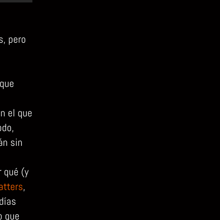
s, pero
 que
n el que
odo,
n sin
 qué (y
atters
,
 días
o que