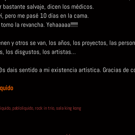
r bastante salvaje, dicen los médicos.
ví, pero me pasé 10 días en la cama.
tomo la revancha. Yehaaaaa!!!!!!
nen y otros se van, los años, los proyectos, las person
s, los disgustos, los artistas…
s dais sentido a mi existencia artística. Gracias de c
íquido
liquido
,
pabloliquido
,
rock in trio
,
sala king kong