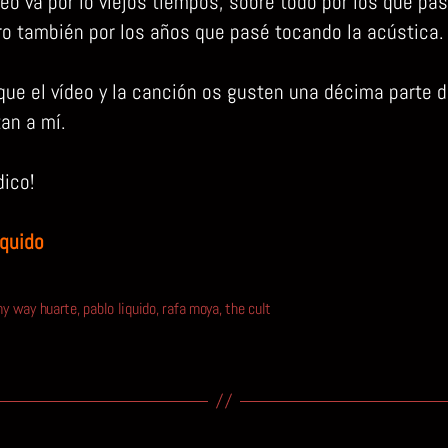
eo va por lo viejos tiempos, sobre todo por los que pa
o también por los años que pasé tocando la acústica.
que el vídeo y la canción os gusten una décima parte d
an a mí.
dico!
íquido
y way huarte
,
pablo liquido
,
rafa moya
,
the cult