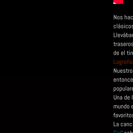
Nos hac
clásico
Llevába
trasero
de el t
Logroño
Nuestro 
entonce
populare
Una de 
mundo 
favorito
La canc
Girl
‘ sob