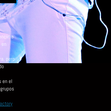
 encima
, en
ra, pero
do
 en el
 grupos
actory