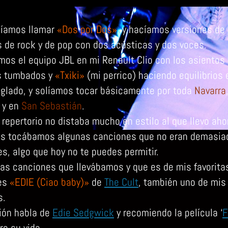
íamos llamar
«Dos por Dos»
, y hacíamos versiones de
s de rock y de pop con dos acústicas y dos voces.
mos el equipo JBL en mi Renault Clio con los asientos
s tumbados y
«Txiki»
(mi perrico) haciendo equilibrios
inglado, y solíamos tocar básicamente por toda
Navarra
y en
San Sebastián
.
repertorio no distaba mucho en estilo al que llevo aho
s tocábamos algunas canciones que no eran demasia
s, algo que hoy no te puedes permitir.
las canciones que llevábamos y que es de mis favoritas
es
«EDIE (Ciao baby)»
de
The Cult
, también uno de mis
s.
ión habla de
Edie Sedgwick
y recomiendo la película ‘
F
re su vida.