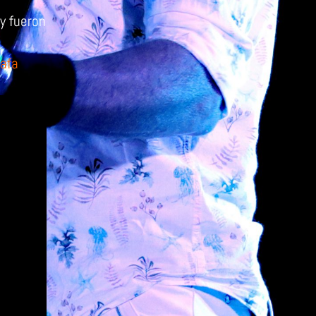
y fueron
afa