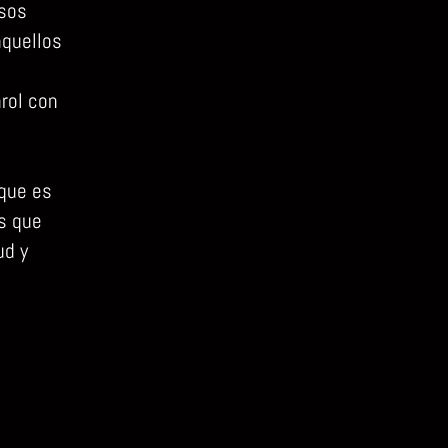
esos
aquellos
rol con
 que es
s que
ud y