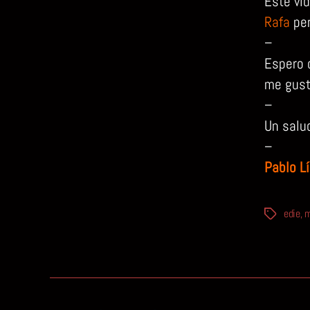
Este víd
Rafa
per
–
Espero 
me gust
–
Un salu
–
Pablo L
edie
,
m
Etiquetas