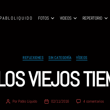
P A B L O L I Q U I D O
FOTOS
VIDEOS
REPERTORIO
Categorías
REFLEXIONES
SIN CATEGORÍA
VÍDEOS
LOS VIEJOS TI
en
Por
Pablo Líquido
02/11/2016
4 comentarios
Autor
Fecha
POR
de
de