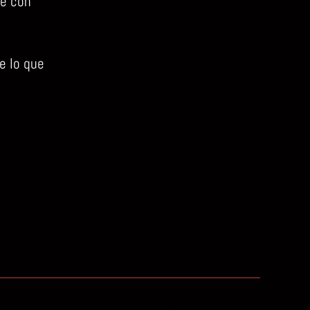
sé con
e lo que