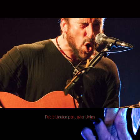
LOS
la
la
VIE
entrada
entrada
TIE
Pablo Líquido por Javier Urries