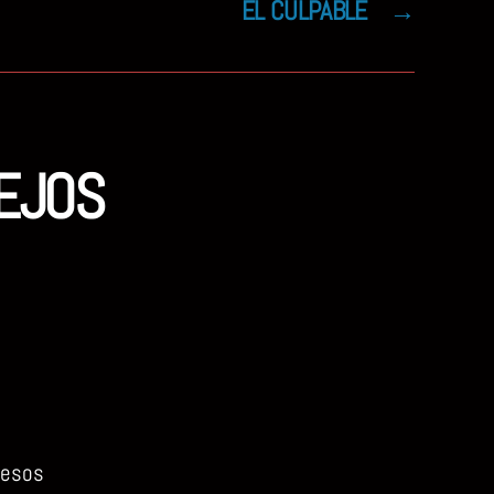
EL CULPABLE
→
IEJOS
 esos