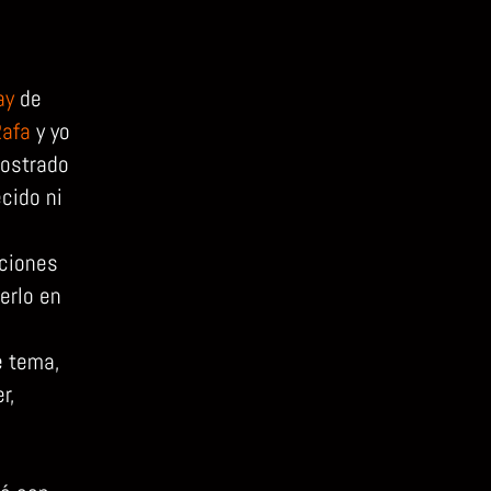
ay
de
Rafa
y yo
mostrado
cido ni
aciones
erlo en
e tema,
r,