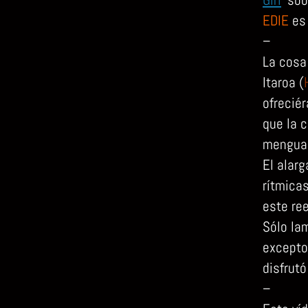
EDIE
es 
–
La cosa
Itaroa (
ofrecié
que la 
menguad
El alar
rítmica
este re
Sólo la
except
disfrutó
–