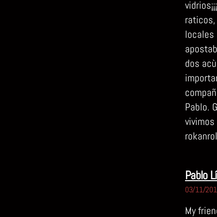
vidrios
raticos
locales
apostab
dos acù
importa
compañe
Pablo. 
vivimos 
rokanrol
Pablo L
03/11/2016
My frien