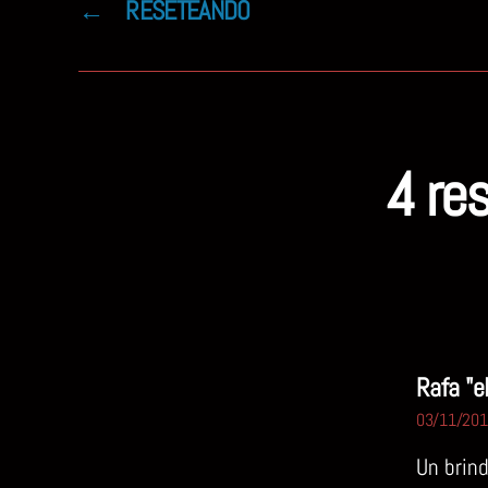
←
RESETEANDO
4 re
Rafa "e
03/11/2016
Un brind