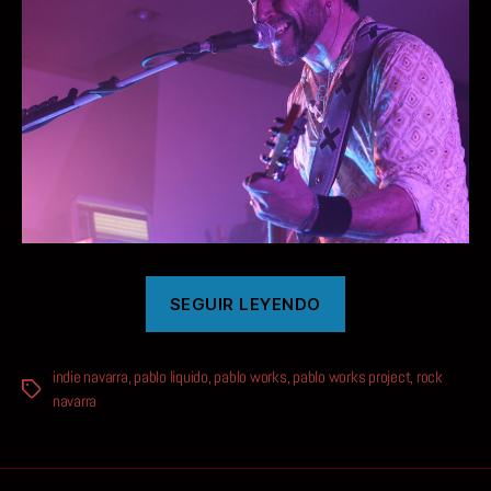
«VERANO
SEGUIR LEYENDO
INMINENTE»
indie navarra
,
pablo liquido
,
pablo works
,
pablo works project
,
rock
Etiquetas
navarra