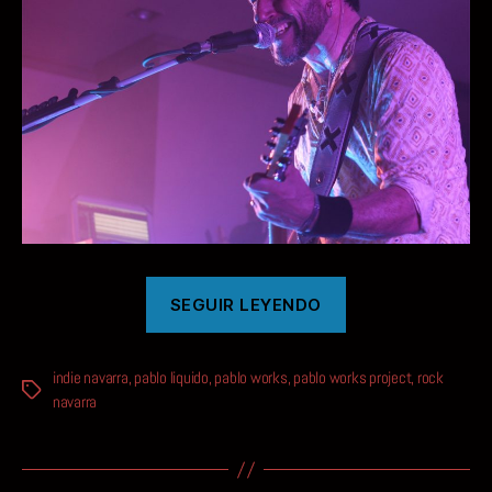
«VERANO
SEGUIR LEYENDO
INMINENTE»
indie navarra
,
pablo liquido
,
pablo works
,
pablo works project
,
rock
Etiquetas
navarra