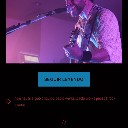
«VERANO
SEGUIR LEYENDO
INMINENTE»
indie navarra
,
pablo liquido
,
pablo works
,
pablo works project
,
rock
Etiquetas
navarra