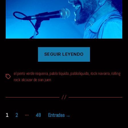
«CONSCIENTE
SEGUIR LEYENDO
DE
MI
el perro verde requena
,
pablo liquido
,
pabloliquido
,
INCONSCIENCIA»
rock navarra
,
rolling
Etiquetas
rock alcazar de san juen
Paginación
…
1
2
48
Entradas
→
de